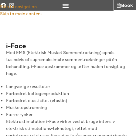
i-Face
Book
Skip to navigation
Non-invasivt ansigtsløft.
Skip to main content
LÆS MERE
KONTAKT OS
i-Face
Med EMS (Elektrisk Muskel Sammentrækning) opnås
tusindvis af supramaksimale sammentrækninger på én
behandling. i-Face opstrammer og løfter huden i ansigt og
hage.
Langvarige resultater
Forbedret kollagenproduktion
Forbedret elasticitet (elastin)
Muskelopstramning
Færre rynker
Elektrostimulation i-Face virker ved at bruge intensiv
elektrisk stimulations-teknologi, rettet mod
ansigtsmuskulaturen. Energien forårsager supramaksimale